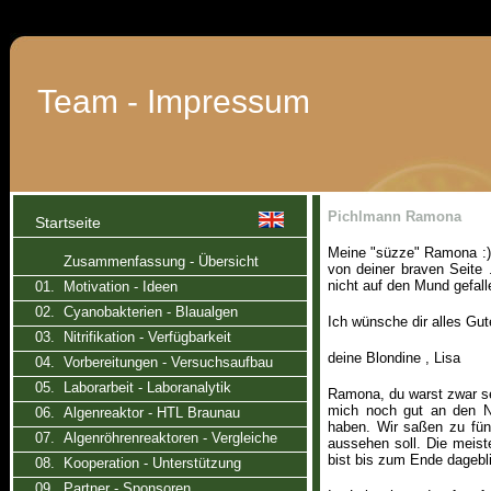
Team - Impressum
Pichlmann Ramona
Startseite
Meine "süzze" Ramona :) 
Zusammenfassung - Übersicht
von deiner braven Seite
nicht auf den Mund gefall
01. Motivation - Ideen
02. Cyanobakterien - Blaualgen
Ich wünsche dir alles Gut
03. Nitrifikation - Verfügbarkeit
deine Blondine , Lisa
04. Vorbereitungen - Versuchsaufbau
05. Laborarbeit - Laboranalytik
Ramona, du warst zwar seh
mich noch gut an den Na
06. Algenreaktor - HTL Braunau
haben. Wir saßen zu fün
07. Algenröhrenreaktoren - Vergleiche
aussehen soll. Die meist
bist bis zum Ende dagebl
08. Kooperation - Unterstützung
09. Partner - Sponsoren