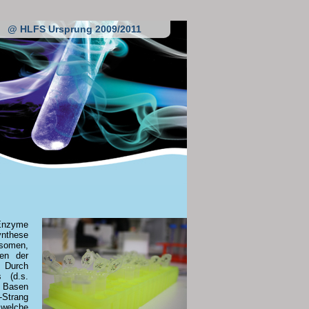
@ HLFS Ursprung 2009/2011
 Enzyme
nthese
osomen,
ken der
 Durch
s (d.s.
e Basen
-Strang
welche