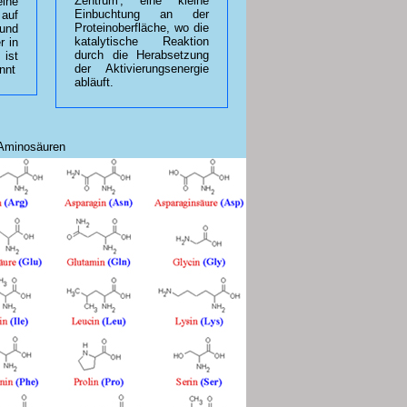
Zentrum', eine kleine
eine
Einbuchtung an der
auf
Proteinoberfläche, wo die
und
katalytische Reaktion
r in
durch die Herabsetzung
ist
der Aktivierungsenergie
nnt
abläuft.
 Aminosäuren