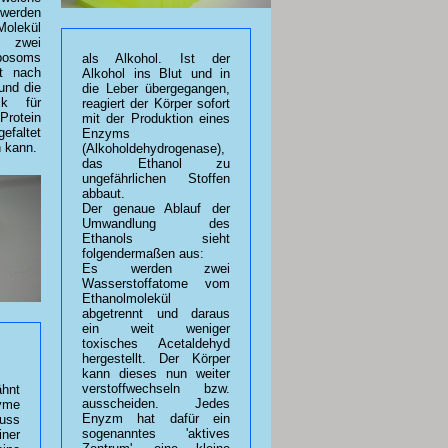
 werden
olekül
 zwei
bosoms
als Alkohol. Ist der
et nach
Alkohol ins Blut und in
und die
die Leber übergegangen,
ck für
reagiert der Körper sofort
 Protein
mit der Produktion eines
efaltet
Enzyms
 kann.
(Alkoholdehydrogenase),
das Ethanol zu
ungefährlichen Stoffen
abbaut.
Der genaue Ablauf der
Umwandlung des
Ethanols sieht
folgendermaßen aus:
Es werden zwei
Wasserstoffatome vom
Ethanolmolekül
abgetrennt und daraus
ein weit weniger
toxisches Acetaldehyd
hergestellt. Der Körper
kann dieses nun weiter
verstoffwechseln bzw.
hnt
ausscheiden. Jedes
yme
Enyzm hat dafür ein
uss
sogenanntes 'aktives
ner