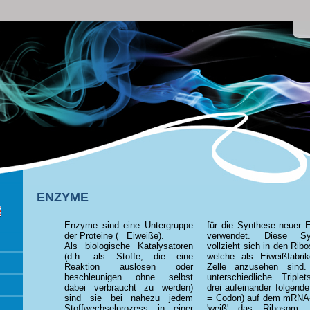
ENZYME
Enzyme sind eine Untergruppe
für die Synthese neuer
der Proteine (= Eiweiße).
verwendet. Diese Sy
Als biologische Katalysatoren
vollzieht sich in den Rib
(d.h. als Stoffe, die eine
welche als Eiweißfabri
Reaktion auslösen oder
Zelle anzusehen sind.
beschleunigen ohne selbst
unterschiedliche Triplet
dabei verbraucht zu werden)
drei aufeinander folgend
sind sie bei nahezu jedem
= Codon) auf dem mRNA
Stoffwechselprozess in einer
'weiß' das Ribosom, 