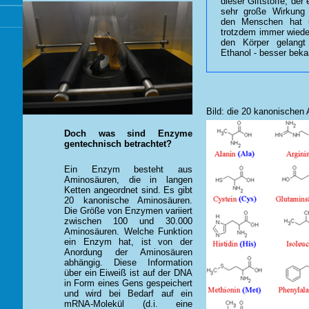
dieser Giftstoffe, der 
sehr große Wirkung 
den Menschen hat 
trotzdem immer wiede
den Körper gelangt 
Ethanol - besser beka
Bild: die 20 kanonischen
Doch was sind Enzyme
gentechnisch betrachtet?
Ein Enzym besteht aus
Aminosäuren, die in langen
Ketten angeordnet sind. Es gibt
20 kanonische Aminosäuren.
Die Größe von Enzymen variiert
zwischen 100 und 30.000
Aminosäuren. Welche Funktion
ein Enzym hat, ist von der
Anordung der Aminosäuren
abhängig. Diese Information
über ein Eiweiß ist auf der DNA
in Form eines Gens gespeichert
und wird bei Bedarf auf ein
mRNA-Molekül (d.i. eine