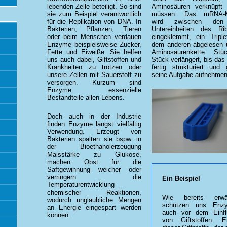
lebenden Zelle beteiligt. So sind
Aminosäuren verknüpft
sie zum Beispiel verantwortlich
müssen. Das mRNA-M
für die Replikation von DNA. In
wird zwischen den
Bakterien, Pflanzen, Tieren
Untereinheiten des Ri
oder beim Menschen verdauen
eingeklemmt, ein Tripl
Enzyme beispielsweise Zucker,
dem anderen abgelesen 
Fette und Eiweiße. Sie helfen
Aminosäurenkette Stü
uns auch dabei, Giftstoffen und
Stück verlängert, bis das
Krankheiten zu trotzen oder
fertig strukturiert und g
unsere Zellen mit Sauerstoff zu
seine Aufgabe aufnehmen
versorgen. Kurzum sind
Enzyme essenzielle
Bestandteile allen Lebens.
Doch auch in der Industrie
finden Enzyme längst vielfältig
Verwendung. Erzeugt von
Bakterien spalten sie bspw. in
der Bioethanolerzeugung
Maisstärke zu Glukose,
machen Obst für die
Saftgewinnung weicher oder
verringern die
Ein Beispiel
Temperaturentwicklung
chemischer Reaktionen,
Wie bereits erwä
wodurch unglaubliche Mengen
schützen uns Enz
an Energie eingespart werden
auch vor dem Einfl
können.
von Giftstoffen. Ei