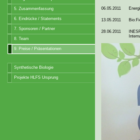
06.05.2011
Energ
5. Zusammenfassung
6. Eindrücke / Statements
13.05.2011
Bio:Fi
7. Sponsoren / Partner
28.06.2011
INESPO
Intern
8. Team
9. Preise / Präsentationen
Synthetische Biologie
Projekte HLFS Ursprung