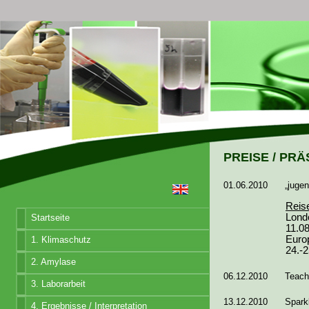
PREISE / PR
01.06.2010
„jugen
Reis
Lond
Startseite
11.0
Euro
1. Klimaschutz
24.-2
2. Amylase
06.12.2010
Teach
3. Laborarbeit
13.12.2010
Spark
4. Ergebnisse / Interpretation