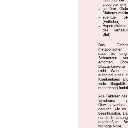
(Störung der 
Lipoproteinen)
•
gestörte Gluk
Diabetes mellit
•
eventuell Ste
(Fettleber)
•
Hyperurikämi
des Harnsäur
Blut)
Das Gefäh
metabolischen 
dass es lange
Schmerzen ver
erhöhten Chol
Blutzuckerwer
nicht. Wenn m
aufgrund eines H
Krankenhaus land
viele Blutgefäß
mehr richtig funkt
Alle Faktoren de
Syndroms s
Gewichtsverlu
dadurch, wie es 
beeinflussbar. Dab
nur die Ernährun
regelmäßige B
wichtige Rolle.