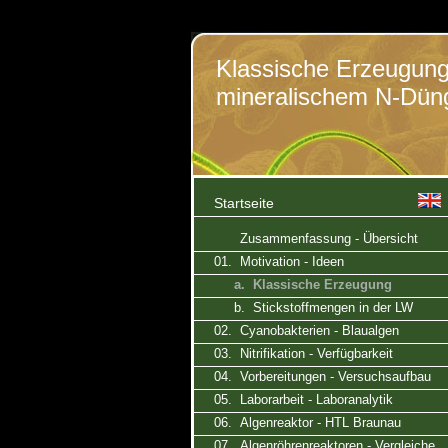
Klassische Erzeugun
mineralischem N-Dün
Startseite
Zusammenfassung - Übersicht
01. Motivation - Ideen
a. Klassische Erzeugung
b. Stickstoffmengen in der LW
02. Cyanobakterien - Blaualgen
03. Nitrifikation - Verfügbarkeit
04. Vorbereitungen - Versuchsaufbau
05. Laborarbeit - Laboranalytik
06. Algenreaktor - HTL Braunau
07. Algenröhrenreaktoren - Vergleiche