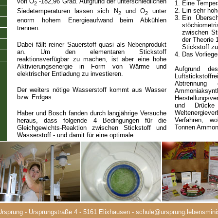
von O
-182,96 Grad. Aufgrund der unterschiedlichen
1.
Eine Temper
2
2.
Ein sehr hoh
Siedetemperaturen lassen sich N
und O
unter
2
2
3.
Ein Übersch
enorm hohem Energieaufwand beim Abkühlen
stöchiometr
trennen.
zwischen St
der Theorie 1
Dabei fällt reiner Sauerstoff quasi als Nebenprodukt
Stickstoff z
an. Um den elementaren Stickstoff
4.
Das Vorliege
reaktionsverfügbar zu machen, ist aber eine hohe
Aktivierungsenergie in Form von Wärme und
Aufgrund de
elektrischer Entladung zu investieren.
Luftsticksto
Abtrennung 
Der weiters nötige Wasserstoff kommt aus Wasser
Ammoniaks
bzw. Erdgas.
Herstellungsv
und Drücke
Weltenergiev
Haber und Bosch fanden durch langjährige Versuche
Verfahren, w
heraus, dass folgende 4 Bedingungen für die
Tonnen Ammonia
Gleichgewichts-Reaktion zwischen Stickstoff und
Wasserstoff - und damit für eine optimale
sprung - Ursprungstraße 4 - 5161 Elixhausen -
schule@ursprung.lebensminis