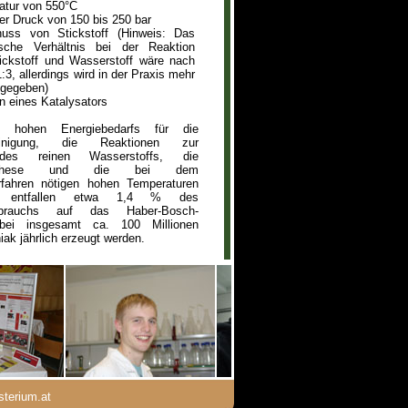
atur von 550°C
er Druck von 150 bis 250 bar
uss von Stickstoff (Hinweis: Das
ische Verhältnis bei der Reaktion
ickstoff und Wasserstoff wäre nach
:3, allerdings wird in der Praxis mehr
ugegeben)
n eines Katalysators
s hohen Energiebedarfs für die
ffreinigung, die Reaktionen zur
des reinen Wasserstoffs, die
ynthese und die bei dem
erfahren nötigen hohen Temperaturen
 entfallen etwa 1,4 % des
erbrauchs auf das Haber-Bosch-
obei insgesamt ca. 100 Millionen
k jährlich erzeugt werden.
terium.at