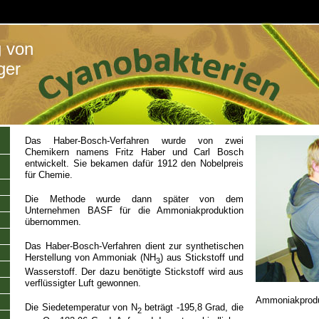
g von
ger
Das Haber-Bosch-Verfahren wurde von zwei
Chemikern namens Fritz Haber und Carl Bosch
entwickelt. Sie bekamen dafür 1912 den Nobelpreis
für Chemie.
Die Methode wurde dann später von dem
Unternehmen BASF für die Ammoniakproduktion
übernommen.
Das Haber-Bosch-Verfahren dient zur synthetischen
Herstellung von Ammoniak (NH
) aus Stickstoff und
3
Wasserstoff. Der dazu benötigte Stickstoff wird aus
verflüssigter Luft gewonnen.
Ammoniakproduk
Die Siedetemperatur von N
beträgt -195,8 Grad, die
2