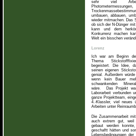
sehr viel Arbe
Photometerm
Trockenmassebestimmu
umbauen, abbauen, umba
wieder mitmachen. Das S
ob sich der N-Dünger mit 
kann und dem herkömm
Konkurrenz machen kan
Welt ein bisschen veränd
Lorenz
Ich war am Beginn des
Thema Stickstofffix
begeistert. Die Idee, 
seinen eigenen Stickstof
genial. Außerdem würde
wenn kein Bauer meh
schwankenden Mineral
wäre. Das Projekt war
Laborarbeit verbunden u
ganze Projektteam, eing
4.-Klassler, viel neues
Arbeiten unter Reinraum
Die Zusammenarbeit mit
auch extrem gut, weil 
gebaut werden konnte,
geschaftt hätten und s
Lebensbedingungen der 