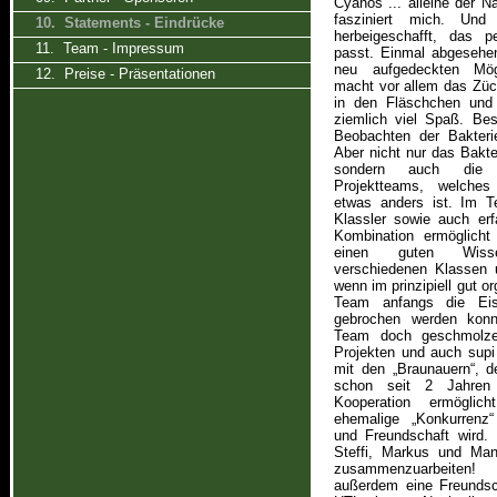
Cyanos ... alleine der 
fasziniert mich. Und
10. Statements - Eindrücke
herbeigeschafft, das p
11. Team - Impressum
passt. Einmal abgesehen
neu aufgedeckten Mögl
12. Preise - Präsentationen
macht vor allem das Züc
in den Fläschchen und 
ziemlich viel Spaß. Bes
Beobachten der Bakteri
Aber nicht nur das Bakte
sondern auch die 
Projektteams, welches
etwas anders ist. Im T
Klassler sowie auch erf
Kombination ermöglicht
einen guten Wisse
verschiedenen Klassen 
wenn im prinzipiell gut o
Team anfangs die Eis
gebrochen werden konn
Team doch geschmolze
Projekten und auch supi
mit den „Braunauern“, d
schon seit 2 Jahren 
Kooperation ermöglich
ehemalige „Konkurrenz“
und Freundschaft wird.
Steffi, Markus und Man
zusammenzuarbeiten
außerdem eine Freundsc