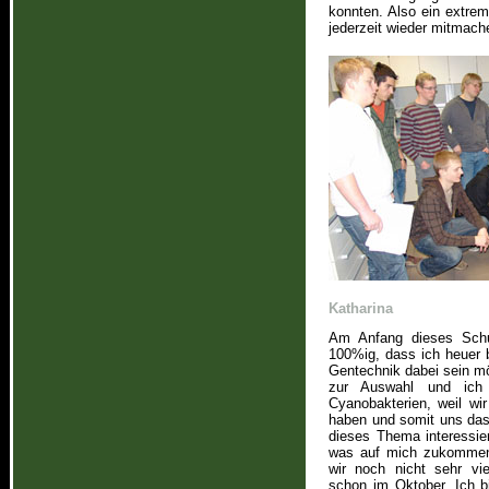
konnten. Also ein extrem
jederzeit wieder mitmach
Katharina
Am Anfang dieses Schu
100%ig, dass ich heuer 
Gentechnik dabei sein 
zur Auswahl und ich 
Cyanobakterien, weil w
haben und somit uns das 
dieses Thema interessie
was auf mich zukommen
wir noch nicht sehr vie
schon im Oktober. Ich b