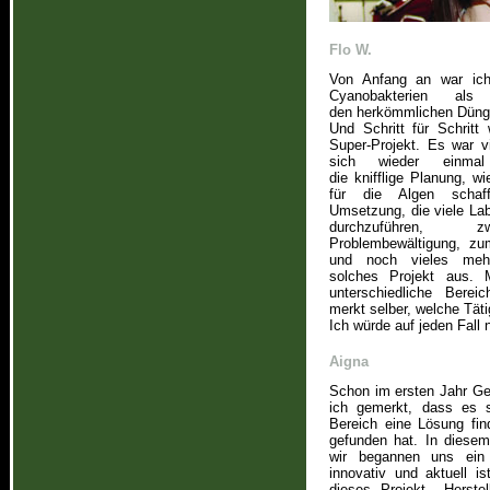
Flo W.
Von Anfang an war ich 
Cyanobakterien als
den herkömmlichen Düng
Und Schritt für Schritt
Super-Projekt. Es war vi
sich wieder einma
die knifflige Planung, w
für die Algen schaf
Umsetzung, die viele La
durchzuführen, z
Problembewältigung, zu
und noch vieles mehr
solches Projekt aus. M
unterschiedliche Bere
merkt selber, welche Täti
Ich würde auf jeden Fall
Aigna
Schon im ersten Jahr Ge
ich gemerkt, dass es s
Bereich eine Lösung fi
gefunden hat. In diese
wir begannen uns ein
innovativ und aktuell i
dieses Projekt, „Herste