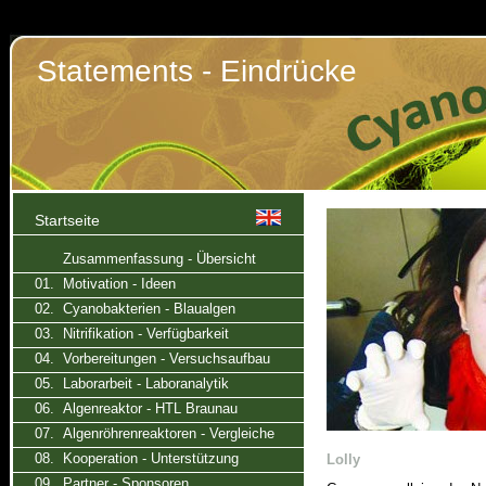
Statements - Eindrücke
Startseite
Zusammenfassung - Übersicht
01. Motivation - Ideen
02. Cyanobakterien - Blaualgen
03. Nitrifikation - Verfügbarkeit
04. Vorbereitungen - Versuchsaufbau
05. Laborarbeit - Laboranalytik
06. Algenreaktor - HTL Braunau
07. Algenröhrenreaktoren - Vergleiche
08. Kooperation - Unterstützung
Lolly
09. Partner - Sponsoren