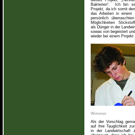
Bakterien“. Ich bin se
Projekt, da ich somit d
das Arbeiten in einem 
persönlich überraschte
Möglichkeiten Stickstof
als Dünger in der Landwir
sowas von begeistert und
wieder bei einem Projekt 
Wimmer
Als der Vorschlag gema
auf ihre Tauglichkeit zu
in der Landwirtschaft 