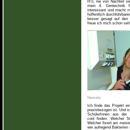
HTL nie von Nachteil se
mein 4. Gentechnik P
interessant und macht m
hoffentlich durchführbaren
besser gesagt auf den 
freue ich mich schon seh
Hemets
Ich finde das Projekt ei
praxisbezogen ist. Und ic
SchülerInnen aus der L
cool finden. Welcher 
Welcher fixiert am meist
wie aufregend Bakterien