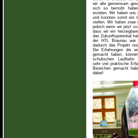
wir alle gemeinsam ges
sich so bemüht haben
erzielen. Wir haben uns 
und konnten somit ein t
stellen. Wir hatten zwar
jedoch wenn wir jetzt 
dass wir ein herzeigbar
das Zukunftspotential ha
der HTL Braunau war e
dadurch das Projekt noc
Die Erfahrungen die wi
gemacht haben, können
schulischen Laufbahn 
sehr viel praktische Erf
Bereichen gemacht habe
dabei!