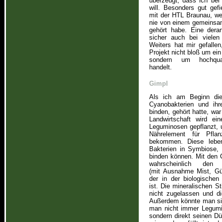
überzeugt, dass ich be
will. Besonders gut gef
mit der HTL Braunau, we
nie von einem gemeinsa
gehört habe. Eine dera
sicher auch bei vielen
Weiters hat mir gefalle
Projekt nicht bloß um ei
sondern um hochquali
handelt.
Gimpl
Als ich am Beginn die
Cyanobakterien und ihre
binden, gehört hatte, war 
Landwirtschaft wird ei
Leguminosen gepflanzt, u
Nährelement für Pfl
bekommen. Diese leben 
Bakterien in Symbiose, 
binden können. Mit den
wahrscheinlich den e
(mit Ausnahme Mist, Gül
der in der biologischen
ist. Die mineralischen S
nicht zugelassen und di
Außerdem könnte man sich
man nicht immer Legumi
sondern direkt seinen D