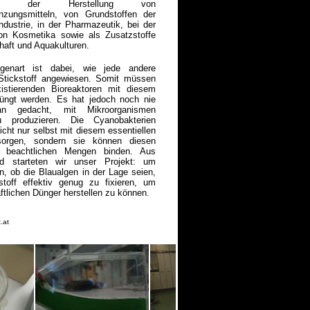
i der Herstellung von
nzungsmitteln, von Grundstoffen der
dustrie, in der Pharmazeutik, bei der
von Kosmetika sowie als Zusatzstoffe
chaft und Aquakulturen.
genart ist dabei, wie jede andere
 Stickstoff angewiesen. Somit müssen
xistierenden Bioreaktoren mit diesem
düngt werden. Es hat jedoch noch nie
an gedacht, mit Mikroorganismen
u produzieren. Die Cyanobakterien
icht nur selbst mit diesem essentiellen
sorgen, sondern sie können diesen
n beachtlichen Mengen binden. Aus
d starteten wir unser Projekt: um
n, ob die Blaualgen in der Lage seien,
stoff effektiv genug zu fixieren, um
ftlichen Dünger herstellen zu können.
.at