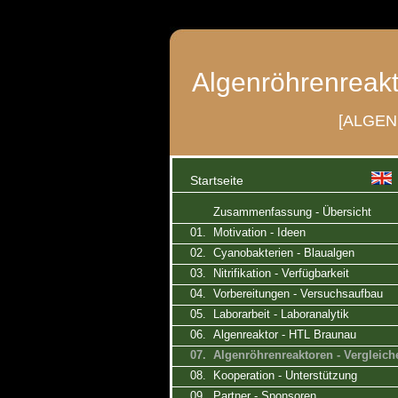
Algenröhrenreakt
[ALGE
Startseite
Zusammenfassung - Übersicht
01. Motivation - Ideen
02. Cyanobakterien - Blaualgen
03. Nitrifikation - Verfügbarkeit
04. Vorbereitungen - Versuchsaufbau
05. Laborarbeit - Laboranalytik
06. Algenreaktor - HTL Braunau
07. Algenröhrenreaktoren - Vergleich
08. Kooperation - Unterstützung
09. Partner - Sponsoren