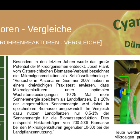
oren - Vergleiche
NRÖHRENREAKTOREN - VERGLEICHE]
Besonders in den letzten Jahren wurde das große
Potential der Mikroorganismen entdeckt. Josef Plank
vom Österreichischen Biomasse-Verband bezeichnet
die Mikroalgenproduktion als Schlüsseltechnologie:
"Versuche in Arizona im Sommer 2007 haben in
einem dreiwöchigen Praxistest erwiesen, dass
Mikroalgenkulturen unter optimalen
Wachstumsbedingungen 10-25 Mal mehr
Sonnenenergie speichern als Landpflanzen. Bis 10%
der eingestrahlten Sonnenenergie wird dabei in
speicherbare Biomasse umgewandelt. Im Vergleich
dazu nutzen Landpflanzen nur 0,5-1% der
Sonnenenergie für die Biomasseproduktion. Dies
entspricht Hektarerträgen von 200-400t Biomasse
e
bei den Mikroalgenkulturen gegenüber 10-30t bei der
Landpflanzennutzung."
Heute werden
Mikroalgen p