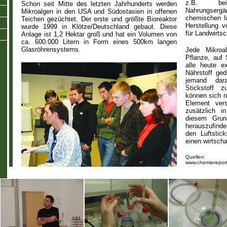
z.B. be
Schon seit Mitte des letzten Jahrhunderts werden
Nahrungsergä
Mikroalgen in den USA und Südostasien in offenen
chemischen In
Teichen gezüchtet. Der erste und größte Bioreaktor
Herstellung 
wurde 1999 in Klötze/Deutschland gebaut. Diese
für Landwirts
Anlage ist 1,2 Hektar groß und hat ein Volumen von
ca. 600.000 Litern in Form eines 500km langen
Glasröhrensystems.
Jede Mikroal
Pflanze, auf
alle heute e
Nährstoff ge
jemand dar
Stickstoff z
können sich n
Element ver
zusätzlich i
diesem Grun
herauszufinde
den Luftstick
einen wirtscha
Quellen:
www.chemiereport