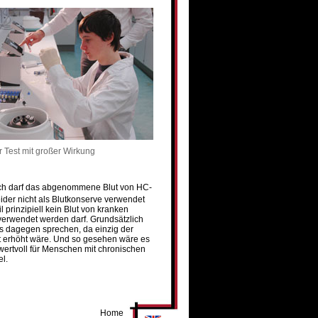
er Test mit großer Wirkung
ich darf das abgenommene Blut von HC-
eider nicht als Blutkonserve verwendet
l prinzipiell kein Blut von kranken
erwendet werden darf. Grundsätzlich
s dagegen sprechen, da einzig der
t erhöht wäre. Und so gesehen wäre es
ertvoll für Menschen mit chronischen
l.
Home