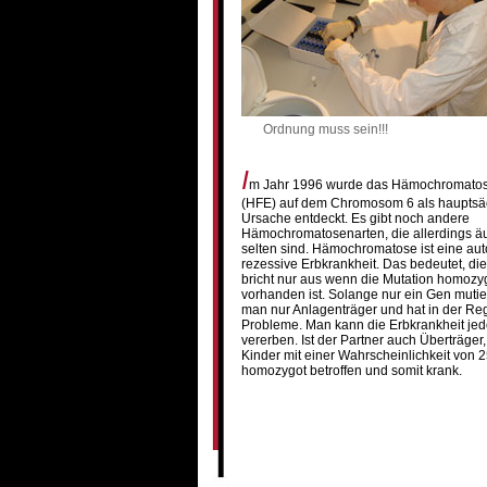
Ordnung muss sein!!!
I
m Jahr 1996 wurde das Hämochromato
(HFE) auf dem Chromosom 6 als hauptsä
Ursache entdeckt. Es gibt noch andere
Hämochromatosenarten, die allerdings ä
selten sind. Hämochromatose ist eine au
rezessive Erbkrankheit. Das bedeutet, die
bricht nur aus wenn die Mutation homozy
vorhanden ist. Solange nur ein Gen mutiert 
man nur Anlagenträger und hat in der Re
Probleme. Man kann die Erbkrankheit je
vererben. Ist der Partner auch Überträger,
Kinder mit einer Wahrscheinlichkeit von
homozygot betroffen und somit krank.