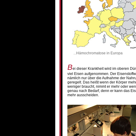
...Hämochromatose in Europa
B
ei dieser Krankheit wird im oberen D
viel Eisen aufgenommen. Der Eisenstoffw
nämlich nur über die Aufnahme der Nahr
geregelt. Das heißt wenn der Körper meh
weniger braucht, nimmt er mehr oder weni
genau nach Bedarf, denn er kann das Eis
mehr ausscheiden.