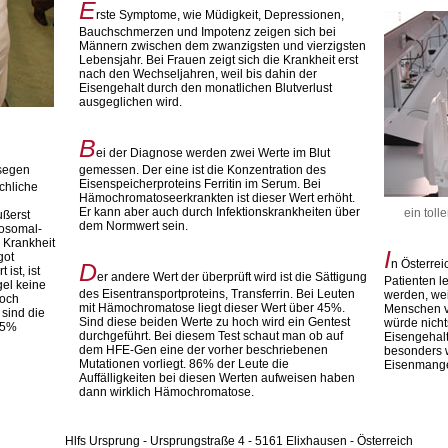
E
rste Symptome, wie Müdigkeit, Depressionen,
Bauchschmerzen und Impotenz zeigen sich bei
Männern zwischen dem zwanzigsten und vierzigsten
Lebensjahr. Bei Frauen zeigt sich die Krankheit erst
nach den Wechseljahren, weil bis dahin der
Eisengehalt durch den monatlichen Blutverlust
ausgeglichen wird.
B
ei der Diagnose werden zwei Werte im Blut
segen
gemessen. Der eine ist die Konzentration des
Eisenspeicherproteins Ferritin im Serum. Bei
chliche
Hämochromatoseerkrankten ist dieser Wert erhöht.
Er kann aber auch durch Infektionskrankheiten über
ein toll
ußerst
dem Normwert sein.
tosomal-
 Krankheit
I
got
n Österre
D
ist, ist
er andere Wert der überprüft wird ist die Sättigung
Patienten l
gel keine
des Eisentransportproteins, Transferrin. Bei Leuten
werden, wei
doch
mit Hämochromatose liegt dieser Wert über 45%.
Menschen v
 sind die
Sind diese beiden Werte zu hoch wird ein Gentest
würde nicht
 25%
durchgeführt. Bei diesem Test schaut man ob auf
Eisengehal
dem HFE-Gen eine der vorher beschriebenen
besonders w
Mutationen vorliegt. 86% der Leute die
Eisenmange
Auffälligkeiten bei diesen Werten aufweisen haben
dann wirklich Hämochromatose.
Hlfs Ursprung - Ursprungstraße 4 - 5161 Elixhausen - Österreich