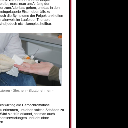
bleibt, muss man am Anfang der
ter zum Aderlass gehen, um das in den
eingelagerte Eisen ebenfalls zu
 Auch die Symptome der Folgekrankheiten
malerweis im Laufe der Therapie
sind jedoch nicht komplett heilbar.
fizieren - Stechen - Blutabnehmen -
t es wichtig die Hämochromatose
 zu erkennen, um eben solche Schäden zu
Wird sie früh erkannt, hat man auch
benserwartungen und lebt ohne
en.