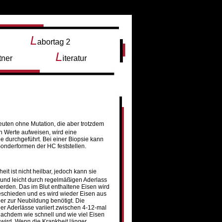
L
abortag 2
L
tner
iteratur
euten ohne Mutation, die aber trotzdem
n Werte aufweisen, wird eine
e durchgeführt. Bei einer Biopsie kann
onderformen der HC feststellen.
heit ist nicht heilbar, jedoch kann sie
 und leicht durch regelmäßigen Aderlass
werden. Das im Blut enthaltene Eisen wird
eschieden und es wird wieder Eisen aus
r zur Neubildung benötigt. Die
der Aderlässe variiert zwischen 4-12-mal
 nachdem wie schnell und wie viel Eisen
 wird. Wenn die Krankheit länger