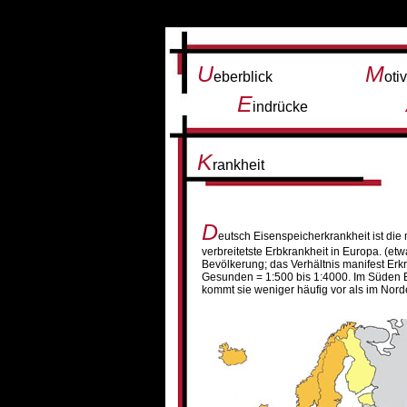
U
M
eberblick
oti
E
indrücke
K
rankheit
D
eutsch Eisenspeicherkrankheit ist die 
verbreitetste Erbkrankheit in Europa. (et
Bevölkerung; das Verhältnis manifest Erk
Gesunden = 1:500 bis 1:4000. Im Süden
kommt sie weniger häufig vor als im Nord