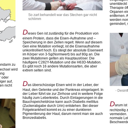
unentdeckt 
Therapie öf
Organen ein
So zart behandelt war das Stechen gar nicht
entfernen.
schlimm
werden nor
gemindert, 
D
ieses Gen ist zuständig für die Produktion von
einem Protein, dass die Eisen-Aufnahme und –
Speicherung in den Zellen regelt. Wenn auf diesem
Gen eine Mutation vorliegt, ist die Eisenaufnahme
unkontrolliert hoch. Es steigt der absolute Eisenwert
im Körper von 3-5g(Normwert) bis auf 80g an. Die
zwei Mutationen gelten als Hauptauslöser. Die
häufigere C282Y-Mutation und die H63D-Mutation.
ünndarm zu
Es gibt noch 16 andere Mutationsarten, die aber
echsel wird
extrem selten sind.
ung
r oder
ger auf,
D
as überschüssige Eisen wird in der Leber, der
en nicht
Haut, den Gelenke und der Pankreas eingelagert. In
- Desin
der Leber führt sie zur Zirrhose und in weitere Folge
häufig zum Leberkrebs. Durch Einlagerungen in die
Bauchspeicheldrüse kann auch Diabetis mellitus
D
arum is
(Zuckerabgabe durch Urin) entstehen. Bei dieser
Folgekrankheit kommt es zu einer dunkleren
rechtzeitig
Pigmentierung der Haut, darum nennt man sie auch
vermeiden. 
Bronzediabetis.
normale Le
Beschwerd