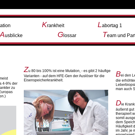
K
L
vation
rankheit
abortag 1
A
G
T
usblicke
lossar
eam und Par
Z
u 80 bis 100% ist eine Mutation, - es gibt 2 häufige
B
ei den L
Varianten - auf dem HFE-Gen der Auslöser für die
meist
Eisenspeicherkrankheit.
die erhöhte
wa 4-9% der
Leberbiopsi
rankter zu
man auch S
 Europas
en.)
D
ie Krank
äußerst gut
therapiert 
somit ausg
dem Speiche
Häufigkeit 
im Jahr, je
eingelagert