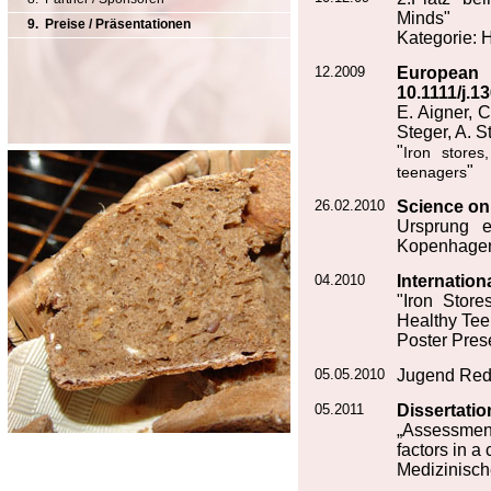
Minds"
9. Preise / Präsentationen
Kategorie: H
12.2009
European 
10.1111/j.1
E. Aigner, C
Steger, A. S
"
Iron stores
"
teenagers
26.02.2010
Science on 
Ursprung e
Kopenhage
04.2010
Internatio
"Iron Stor
Healthy Tee
Poster Pres
05.05.2010
Jugend Red
05.2011
Dissertatio
„Assessment 
factors in a
Medizinisch