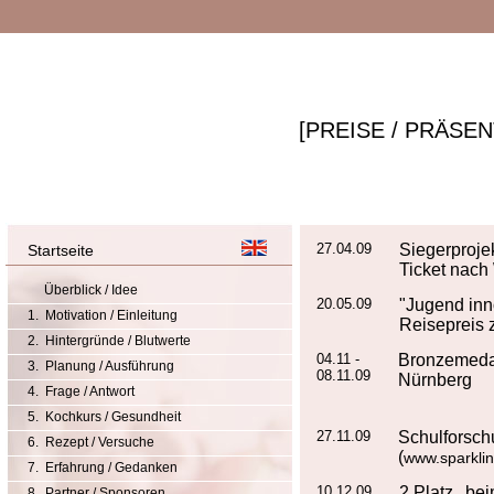
[PREISE / PRÄSE
27.04.09
Siegerproje
Startseite
Ticket nach
Überblick / Idee
20.05.09
"Jugend inno
1. Motivation / Einleitung
Reisepreis 
2. Hintergründe / Blutwerte
04.11 -
Bronzemeda
3. Planung / Ausführung
08.11.09
Nürnberg
4. Frage / Antwort
5. Kochkurs / Gesundheit
27.11.09
Schulfo
6. Rezept / Versuche
(
www.sparklin
7. Erfahrung / Gedanken
10.12.09
2.Platz be
8. Partner / Sponsoren