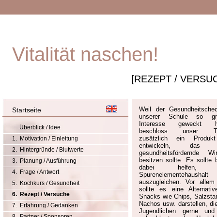
Vitalität naschen!
[REZEPT / VERSU
Weil der Gesundheitsche
Startseite
unserer Schule so gr
Interesse geweckt ha
Überblick / Idee
beschloss unser T
zusätzlich ein Produk
1. Motivation / Einleitung
entwickeln, das 
2. Hintergründe / Blutwerte
gesundheitsfördernde Wi
besitzen sollte. Es sollte 
3. Planung / Ausführung
dabei helfen, 
4. Frage / Antwort
Spurenelementehaushalt
auszugleichen. Vor allem
5. Kochkurs / Gesundheit
sollte es eine Alternati
6. Rezept / Versuche
Snacks wie Chips, Salzstan
Nachos usw. darstellen, di
7. Erfahrung / Gedanken
Jugendlichen gerne und
8. Partner / Sponsoren