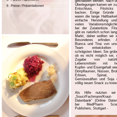
geknabbert werden. Nach l
Überlegungen kamen wir z
9. Preise / Präsentationen
Entschluss, Fitstick
backen. Einige Gründe 
waren die lange Haltbarkeit
einfache Herstellung un
vielen Variationsmöglichk
bei der Zutatenliste. Fits
gibt es natürlich schon lan
Markt, daher wollten wir 
Besonderes erfinden. A
Bianca und Tina von un
Team entwickelten
schrägsten Ideen. Sie grübe
ob es nicht möglich sei, 
Zugabe von natürli
Lebensmitteln mit h
Kupfer- und Eisengehalt wie
Dörrpflaumen, Nüssen, Brok
Erbsen, Spinat, B
Gemüsesäften und Soja 
völlig neuen Snack zu kreie
Als Hilfe nutzten wir
„Souci/Fachmann/Kraut-
Datenbank“ (Online Date
bei MedPharm Scient
Publishers, Stuttgart -