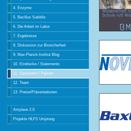
4. Enzyme
5. Bacillus Subitilis
6. Die Arbeit im Labor
7. Ergebnisse
8. Diskussion zur Biosicherheit
9. Max-Planck-Institut Blog
10. Eindrücke / Statements
11. Sponsoren / Partner
12. Team
13. Preise/Präsentationen
Amylase 2.0
Projekte HLFS Ursprung